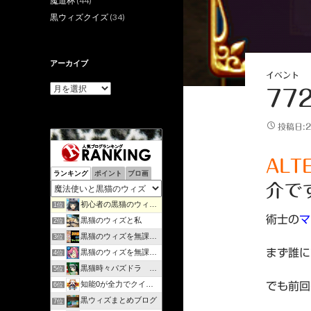
魔道杯
(44)
黒ウィズクイズ
(34)
アーカイブ
イベント
ア
77
ー
カ
イ
投稿日:2
ブ
ALT
ランキング
ポイント
ブロ画
介で
初心者の黒猫のウィズ攻略日記 | のんびりマイペースで攻略…
1位
術士の
マ
黒猫のウィズと私
2位
黒猫のウィズを無課金で攻略してみる
3位
まず誰に
黒猫のウィズを無課金でまったりと。
4位
黒猫時々パズドラ ラノベ好きが綴るゲームブログ
5位
知能0が全力でクイズゲーム
でも前回
6位
黒ウィズまとめブログ
7位