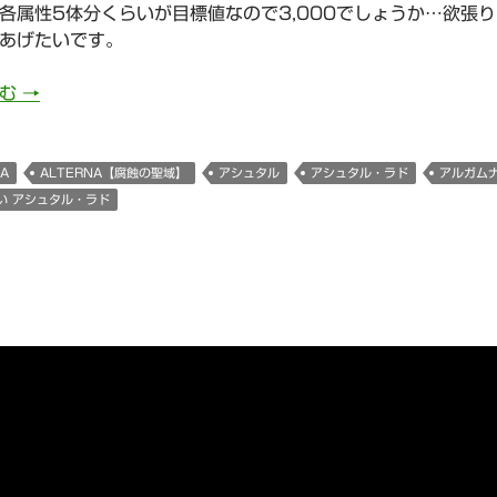
各属性5体分くらいが目標値なので3,000でしょうか…欲張
あげたいです。
772日目 ALTERNA【腐蝕の聖域】11問攻略
読む
→
A
ALTERNA【腐蝕の聖域】
アシュタル
アシュタル・ラド
アルガム
い アシュタル・ラド