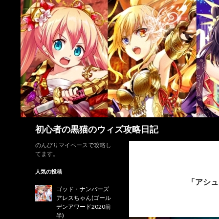
検
初心者の黒猫のウィズ攻略日記
索
のんびりマイペースで攻略し
てます。
人気の投稿
「アシュ
ゴッド・ナンバーズ
アレスちゃん(ゴール
デンアワード2020前
半)