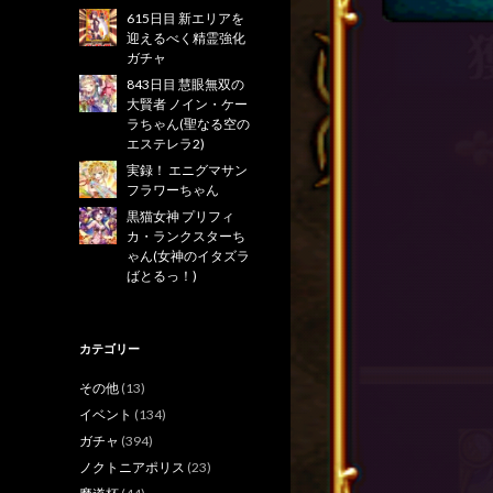
615日目 新エリアを
迎えるべく精霊強化
ガチャ
843日目 慧眼無双の
大賢者 ノイン・ケー
ラちゃん(聖なる空の
エステレラ2)
実録！ エニグマサン
フラワーちゃん
黒猫女神 プリフィ
カ・ランクスターち
ゃん(女神のイタズラ
ばとるっ！)
カテゴリー
その他
(13)
イベント
(134)
ガチャ
(394)
ノクトニアポリス
(23)