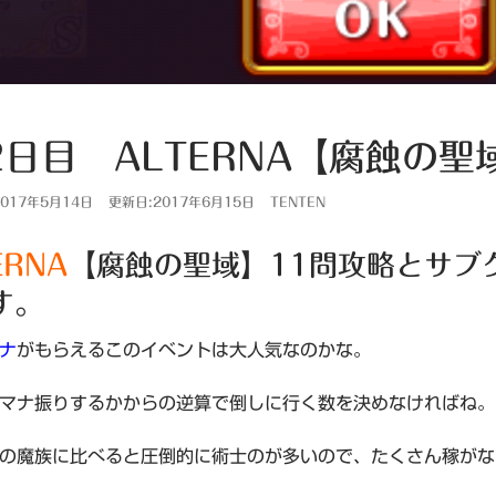
2日目 ALTERNA【腐蝕の聖
017年5月14日
更新日:2017年6月15日
TENTEN
ERNA
【腐蝕の聖域】11問攻略とサブ
す。
ナ
がもらえるこのイベントは大人気なのかな。
マナ振りするかからの逆算で倒しに行く数を決めなければね。
の魔族に比べると圧倒的に術士のが多いので、たくさん稼がな