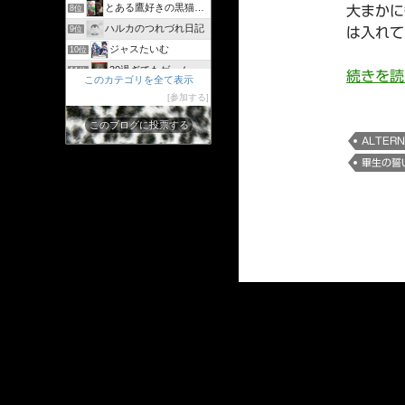
とある鷹好きの黒猫のウィズログ
8位
大まかに
ハルカのつれづれ日記
9位
は入れて
ジャスたいむ
10位
30過ぎてもゲーム好き
11位
続きを
このカテゴリを全て表示
黒猫のウィズと配布クリスタル生活と
12位
参加する
黒猫ウィズたまえよディートリヒプレイ日記
13位
このブログに投票する
まぬーの趣味日記【黒猫のウィズ】
14位
ALTERN
クイズRPG魔法使いと黒猫のウィズを遊んで知識を増やそう
15位
畢生の誓