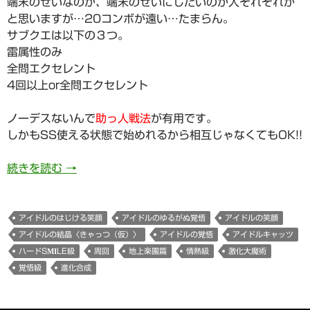
端末のせいなのか、端末のせいにしたいのか人それぞれか
と思いますが…20コンボが遠い…たまらん。
サブクエは以下の３つ。
雷属性のみ
全問エクセレント
4回以上or全問エクセレント
ノーデスないんで
助っ人戦法
が有用です。
しかもSS使える状態で始めれるから相互じゃなくてもOK!!
789日目 アイドルキャッツハードSmile級周
続きを読む
→
アイドルのはじける笑顔
アイドルのゆるがぬ覚悟
アイドルの笑顔
アイドルの結晶〈きゃっつ（仮）〉
アイドルの覚悟
アイドルキャッツ
ハードSMILE級
周回
地上楽園篇
情熱級
激化大魔術
覚悟級
進化合成