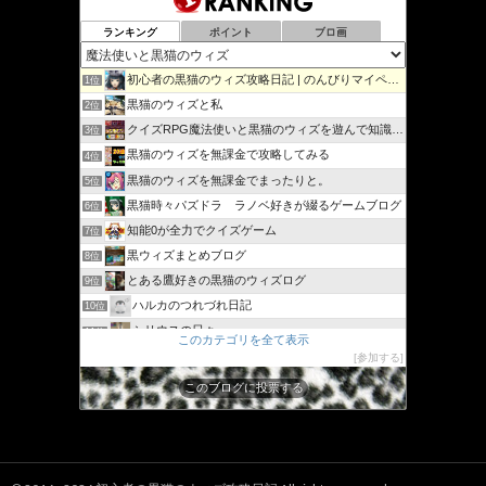
ランキング
ポイント
ブロ画
初心者の黒猫のウィズ攻略日記 | のんびりマイペースで攻略…
1位
黒猫のウィズと私
2位
クイズRPG魔法使いと黒猫のウィズを遊んで知識を増やそう
3位
黒猫のウィズを無課金で攻略してみる
4位
黒猫のウィズを無課金でまったりと。
5位
黒猫時々パズドラ ラノベ好きが綴るゲームブログ
6位
知能0が全力でクイズゲーム
7位
黒ウィズまとめブログ
8位
とある鷹好きの黒猫のウィズログ
9位
ハルカのつれづれ日記
10位
シリウスの日々
11位
このカテゴリを全て表示
ジャスたいむ
12位
参加する
30過ぎてもゲーム好き
13位
このブログに投票する
黒猫のウィズと配布クリスタル生活と
14位
黒猫ウィズたまえよディートリヒプレイ日記
15位