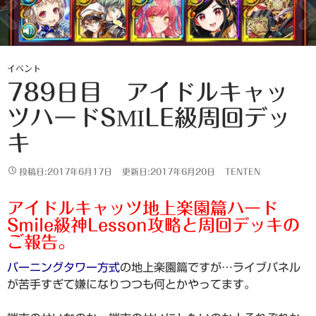
イベント
789日目 アイドルキャッ
ツハードSMILE級周回デッ
キ
投稿日:2017年6月17日
更新日:2017年6月20日
TENTEN
アイドルキャッツ地上楽園篇ハード
Smile級神Lesson攻略と周回デッキの
ご報告。
バーニングタワー方式
の地上楽園篇ですが…ライブパネル
が苦手すぎて嫌になりつつも何とかやってます。