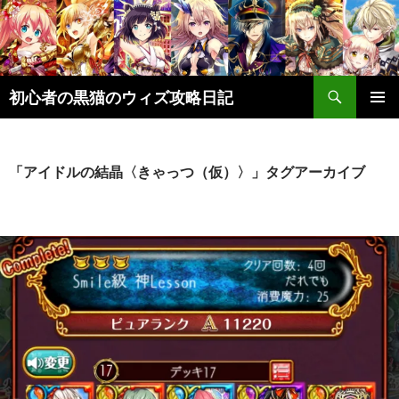
検
初心者の黒猫のウィズ攻略日記
索
コ
メインメ
ン
ニュー
テ
ン
「アイドルの結晶〈きゃっつ（仮）〉」タグアーカイブ
ツ
へ
ス
キ
ッ
プ