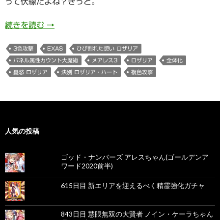
って伏線だよね？きっと。
978日目 決別 ロザリア・ハートちゃん
続きを読む
→
3色攻撃
EXAS
ひび割れた想い ロザリア
パネル属性カウント大魔術
メアレス3
ロザリア
全体化
憂愁 ロザリア
決別 ロザリア・ハート
複色攻撃
人気の投稿
ゴッド・ナンバーズ アレスちゃん(ゴールデンア
ワード2020前半)
615日目 新エリアを迎えるべく精霊強化ガチャ
843日目 慧眼無双の大賢者 ノイン・ケーラちゃん