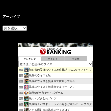
アーカイブ
ア
ー
カ
イ
ブ
ランキング
ポイント
ブロ画
初心者の黒猫のウィズ攻略日記 | のんびりマイペースで攻略…
1位
黒猫のウィズと私
2位
黒猫のウィズを無課金で攻略してみる
3位
黒猫のウィズを無課金でまったりと。
4位
知能0が全力でクイズゲーム
5位
黒ウィズまとめブログ
6位
黒猫時々パズドラ ラノベ好きが綴るゲームブログ
7位
とある鷹好きの黒猫のウィズログ
8位