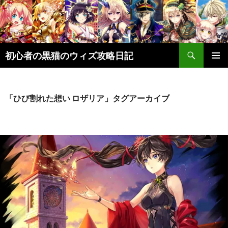
検
初心者の黒猫のウィズ攻略日記
索
コ
メインメ
ン
ニュー
テ
ン
「ひび割れた想い ロザリア」タグアーカイブ
ツ
へ
ス
キ
ッ
プ