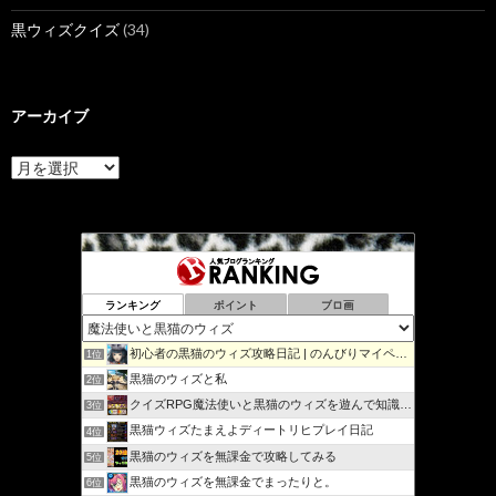
黒ウィズクイズ
(34)
アーカイブ
ア
ー
カ
イ
ブ
ランキング
ポイント
ブロ画
初心者の黒猫のウィズ攻略日記 | のんびりマイペースで攻略…
1位
黒猫のウィズと私
2位
クイズRPG魔法使いと黒猫のウィズを遊んで知識を増やそう
3位
黒猫ウィズたまえよディートリヒプレイ日記
4位
黒猫のウィズを無課金で攻略してみる
5位
黒猫のウィズを無課金でまったりと。
6位