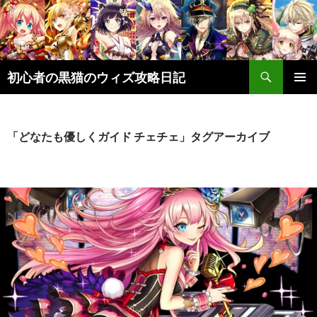
検
初心者の黒猫のウィズ攻略日記
索
コ
メインメ
ン
ニュー
テ
ン
「どなたも優しくガイド チェチェ」タグアーカイブ
ツ
へ
ス
キ
ッ
プ