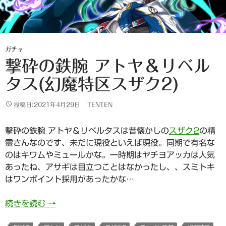
ガチャ
撃砕の鉄腕 アトヤ＆リベル
タス(幻魔特区スザク2)
投稿日:2021年4月29日
TENTEN
撃砕の鉄腕 アトヤ＆リベルタスは昔懐かしの
スザク2
の精
霊さんなのです、未だに現役といえば現役。同期で有名な
のはキワムやミュールかな。一時期はヤチヨアッカは人気
あったね、アサギは目立つことはなかったし、、スミトキ
はワンポイント採用があったかな…
撃砕の鉄腕 アトヤ＆リベルタス(幻魔特区スザク2
続きを読む
→