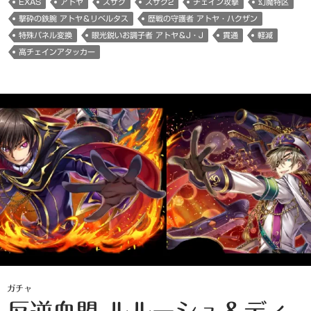
EXAS
アトヤ
スザク
スザク2
チェイン攻撃
幻魔特区
撃砕の鉄腕 アトヤ＆リベルタス
歴戦の守護者 アトヤ・ハクザン
特殊パネル変換
眼光鋭いお調子者 アトヤ＆J・J
貫通
軽減
高チェインアタッカー
ガチャ