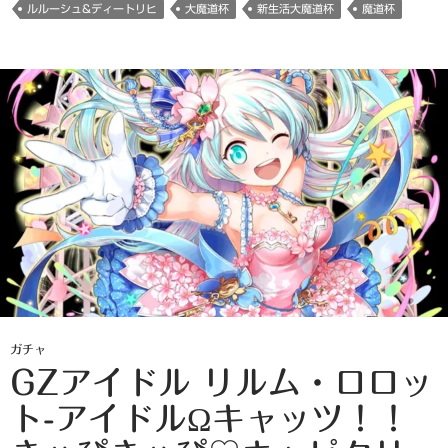
ルルーシュ&ディートリヒ
大魔道杯
新生活大魔道杯
魔道杯
ガチャ
GZアイドル リルム・ロロッ
ト-アイドルΩキャッツ！！