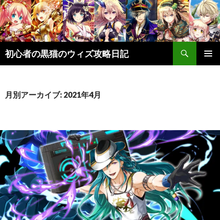
検
初心者の黒猫のウィズ攻略日記
索
コ
メインメ
ン
ニュー
テ
ン
月別アーカイブ: 2021年4月
ツ
へ
ス
キ
ッ
プ