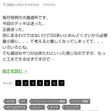
投稿日:2021年4月24日
TENTEN
毎月恒例の大魔道杯です。
今回のデッキは迷った。
正直迷った。
別に走るわけではないけどSS多いとめんどくさいから必要
最小限に、、、て考えると難しくなってしまってて、、、
いろいろとね。
でも適当なやつが出来たわといった感じなのですが、もっ
と工夫できるはずですので…
新生活大魔道杯 覇級5t(1+1+1+1+SS)攻略の
続きを読む
→
ページ:
1
2
3
4
5
6
7
4TSS
5T
イベントトーナメント覇級
イベント覇級
キワム&ヤチヨ
ストリー
タツマ
フェリクス