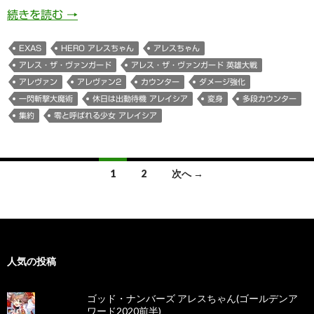
零と呼ばれる少女 アレイシア(アレスちゃん/ ア
続きを読む
→
EXAS
HERO アレスちゃん
アレスちゃん
アレス・ザ・ヴァンガード
アレス・ザ・ヴァンガード 英雄大戦
アレヴァン
アレヴァン2
カウンター
ダメージ強化
一閃斬撃大魔術
休日は出動待機 アレイシア
変身
多段カウンター
集約
零と呼ばれる少女 アレイシア
投
1
2
次へ →
稿
ナ
ビ
人気の投稿
ゲ
ー
ゴッド・ナンバーズ アレスちゃん(ゴールデンア
ワード2020前半)