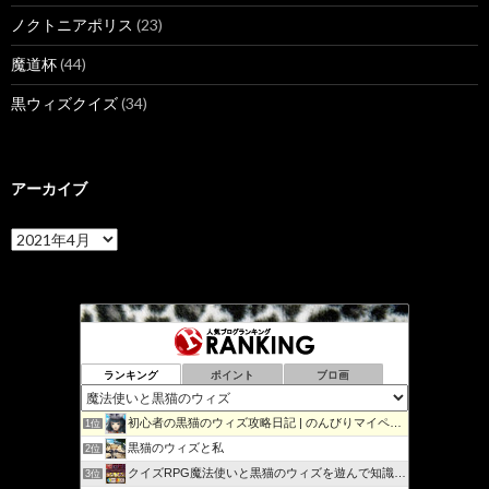
ノクトニアポリス
(23)
魔道杯
(44)
黒ウィズクイズ
(34)
アーカイブ
ア
ー
カ
イ
ブ
ランキング
ポイント
ブロ画
初心者の黒猫のウィズ攻略日記 | のんびりマイペースで攻略…
1位
黒猫のウィズと私
2位
クイズRPG魔法使いと黒猫のウィズを遊んで知識を増やそう
3位