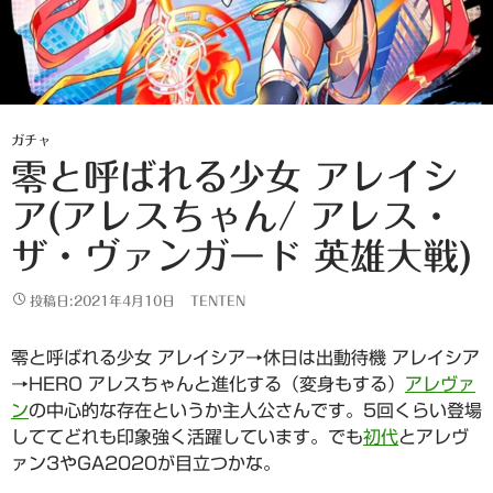
ガチャ
零と呼ばれる少女 アレイシ
ア(アレスちゃん/ アレス・
ザ・ヴァンガード 英雄大戦)
投稿日:2021年4月10日
TENTEN
零と呼ばれる少女 アレイシア→休日は出動待機 アレイシア
→HERO アレスちゃんと進化する（変身もする）
アレヴァ
ン
の中心的な存在というか主人公さんです。5回くらい登場
しててどれも印象強く活躍しています。でも
初代
とアレヴ
ァン3やGA2020が目立つかな。