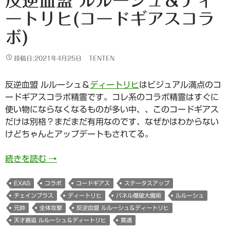
反逆血盟 ルルーシュ＆ディ
ートリヒ(コードギアスコラ
ボ)
投稿日:2021年4月25日
TENTEN
反逆血盟 ルルーシュ＆
ディートリヒ
はビジュアル満点のコ
ードギアスコラボ精霊です。コレ系のコラボ精霊はすぐに
使い物にならなくなるものが多い中、、このコードギアス
だけは別格？まだまだ有用なのです、なぜかはわからない
けどちゃんとアップデートもされてる。
反逆血盟 ルルーシュ＆ディートリヒ(コードギア
続きを読む
→
EXAS
コラボ
コードギアス
ステータスアップ
チェインプラス
ディートリヒ
パネル爆破大魔術
ルルーシュ
元帥
全体攻撃
反逆血盟 ルルーシュ＆ディートリヒ
天才邂逅 ルルーシュ＆ディートリヒ
貫通