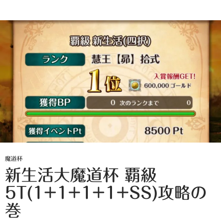
魔道杯
新生活大魔道杯 覇級
5T(1+1+1+1+SS)攻略の
巻