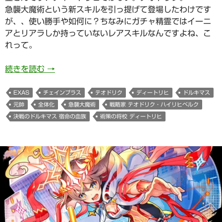
急襲大魔術という新スキルを引っ提げて登場したわけです
が、、使い勝手や如何に？ちなみにガチャ精霊ではイーニ
アとリアラしか持っていないレアスキルなんですよね、こ
れって。
戦略家 テオドリク・ハイリヒベルク(決戦のドルキ
続きを読む
→
EXAS
チェインプラス
テオドリク
ディートリヒ
ドルキマス
元帥
全体化
急襲大魔術
戦略家 テオドリク・ハイリヒベルク
決戦のドルキマス 宿命の血族
術策の将校 ディートリヒ