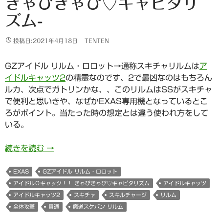
きゃぴきゃぴ♡キャピタリ
ズム-
投稿日:2021年4月18日
TENTEN
GZアイドル リルム・ロロット→通称スキチャリルムは
ア
イドルキャッツ2
の精霊なのです、2で最凶なのはもちろん
ルカ、次点でガトリンかな、、このリルムはSSがスキチャ
で便利と思いきや、なぜかEXAS専用機となっているとこ
ろがポイント。当たった時の想定とは違う使われ方をして
いる。
GZアイドル リルム・ロロット-アイドルωキャ
続きを読む
→
EXAS
GZアイドル リルム・ロロット
アイドルΩキャッツ！！ きゃぴきゃぴ♡キャピタリズム
アイドルキャッツ
アイドルキャッツ2
スキチャ
スキルチャージ
リルム
全体攻撃
貫通
魔道スケバン リルム