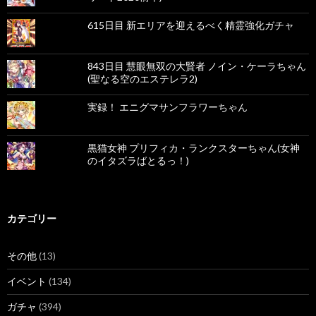
シ
ョ
615日目 新エリアを迎えるべく精霊強化ガチャ
ン
843日目 慧眼無双の大賢者 ノイン・ケーラちゃん
(聖なる空のエステレラ2)
実録！ エニグマサンフラワーちゃん
黒猫女神 プリフィカ・ランクスターちゃん(女神
のイタズラばとるっ！)
カテゴリー
その他
(13)
イベント
(134)
ガチャ
(394)