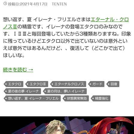
投稿日:2021年4月17日
TENTEN
想い返す、夏 イレーナ・フリエルさまは
エターナル・クロ
ノスⅢ
の精霊です、イレーナの登場エタクロのみなので
す、ⅠⅡⅢと毎回登場していたから3種類ありますね。印象
に残っているけどエタクロ以外で出ていないのは意外とい
えば意外ではあるんだけど、、復活して（どこかで出て）
ほしいな。
想い返す、夏 イレーナ・フリエル(エターナル・
続きを読む
→
エタクロ
エタクロⅢ
エターナルクロノス
ガード
回復
夏の夜の夢 イレーナ
夏の月は、儚い イレーナ
想い返す、夏 イレーナ・フリエル
状態異常無効
精霊強化